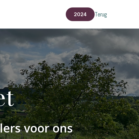
Terug
2024
et
jlers voor ons