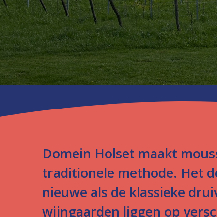
Domein Holset maakt mouss
traditionele methode. Het 
nieuwe als de klassieke dru
wijngaarden liggen op versch