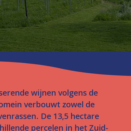
erende wijnen volgens de
domein verbouwt zowel de
ivenrassen. De 13,5 hectare
illende percelen in het Zuid-