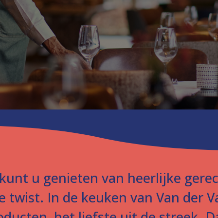
t kunt u genieten van heerlijke ger
 twist. In de keuken van Van der V
ducten, het liefste uit de streek. 