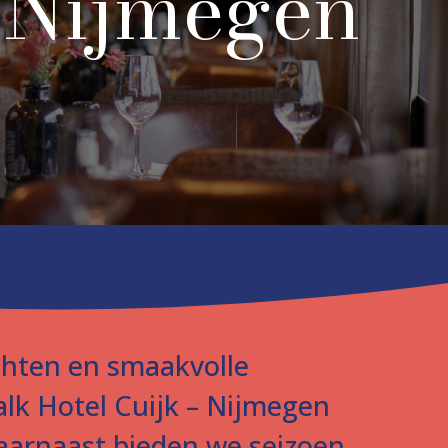
Nijmegen
echten en smaakvolle
alk Hotel Cuijk – Nijmegen
Daarnaast bieden we seizoen