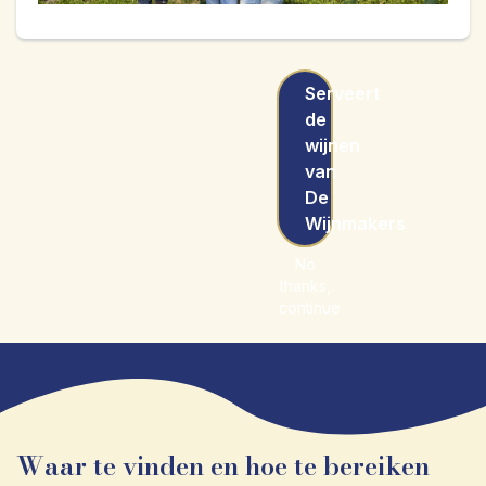
Serveert
de
wijnen
van
De
Wijnmakers
No
thanks,
continue
Waar te vinden en hoe te bereiken