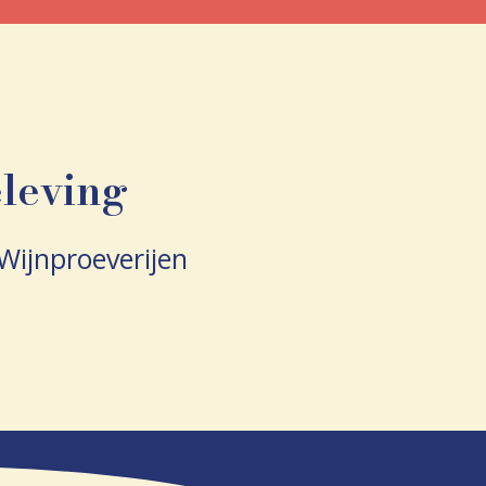
leving
Wijnproeverijen