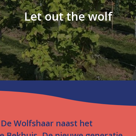
Let out the wolf
 De Wolfshaar naast het
lie Bekhuis. De nieuwe generatie